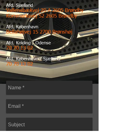
Afd. Sjælland
Vallensbækvej 20 A 2605 Brøndby
Kornmarksvej 52 2605 Brøndby
Afd. København
Bellahøjvej 15 2700 Brønshøj
Afd. Kolding / Odense
70 70 13 02
Afd. København / Sjælland
70 70 13 02