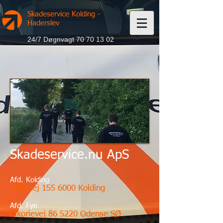
Skadeservice Kolding -
Haderslev
24/7 Døgnvagt
70 70 13 02
Skadeservice.nu ApS
Afd. Kolding
Vejlevej
155 6000
Kolding
Afd. Fyn
Cikorievej 86 5220 Odense SØ